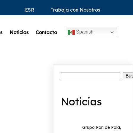
ESR
ESR
Trabaja con Nosotros
Trabaja con Nosotros
s
Noticias
Contacto
Spanish
Buscar
Bu
Noticias
Grupo Pan de Pala,